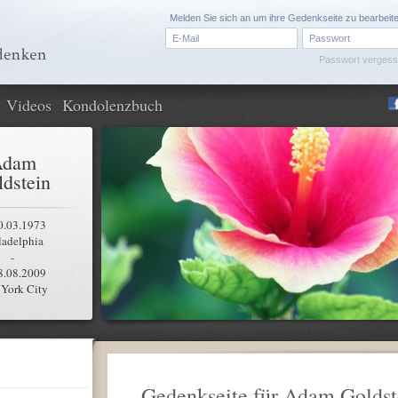
Melden Sie sich an um ihre Gedenkseite zu bearbeit
Passwort verges
Videos
Kondolenzbuch
Adam
dstein
0.03.1973
ladelphia
-
8.08.2009
York City
Gedenkseite für Adam Goldst