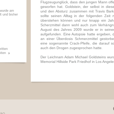
Flugzeugunglück, dass den jungen Mann offen
geworfen hat. Goldstein, der selbst in di
 wurde am
und den Absturz zusammen mit Travis Barke
lt und bisher
sollte seinen Alltag in der folgenden Zeit
überstehen können und nur knapp ein Jahr
Scherzmittel dann wohl auch zum Verhängn
August des Jahres 2009 wurde er in seine
aufgefunden. Eine Autopsie hatte ergeben,
an einer Überdosis Schmerzmittel gestor
eine sogenannte Crack-Pfeife, die darauf sc
auch den Drogen zugesprochen hatte.
ritten
iten
Der Leichnam Adam Michael Goldsteins wur
Memorial Hillside Park Friedhof in Los Angele
FAQ