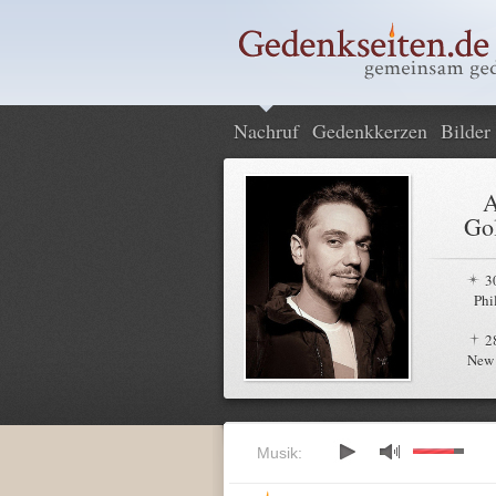
Nachruf
Gedenkkerzen
Bilder
Gol
3
Phi
2
New 
Musik: