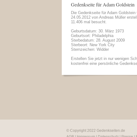
Gedenkseite für Adam Goldstein
Die Gedenkseite für Adam Goldstein
24.05.2012 von
Andreas Müller
erstel
11.406 mal besucht.
Geburtsdatum: 30. März 1973
Geburtsort: Philadelphia
Sterbedatum: 28. August 2009
Sterbeort: New York City
Sternzeichen: Widder
Erstellen Sie jetzt in nur wenigen Sch
kostenfrei eine persönliche Gedenkse
© Copyright 2022
Gedenkseiten.de
AGB
|
Impressum
|
Datenschutz
|
Presse
|