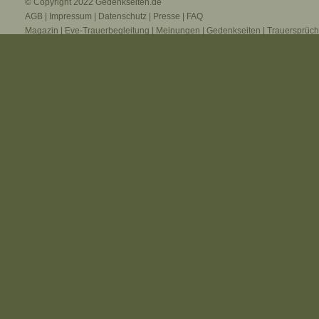
© Copyright 2022
Gedenkseiten.de
AGB
|
Impressum
|
Datenschutz
|
Presse
|
FAQ
Magazin
|
Eve-Trauerbegleitung
|
Meinungen
|
Gedenkseiten
|
Trauersprüc