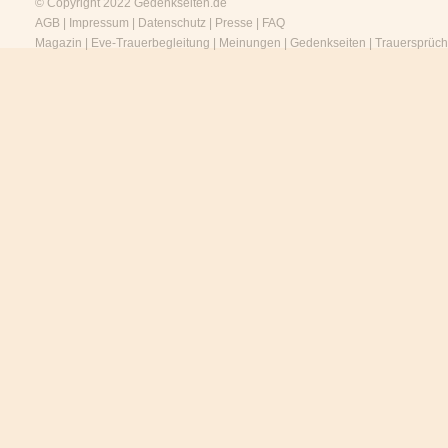
© Copyright 2022
Gedenkseiten.de
AGB
|
Impressum
|
Datenschutz
|
Presse
|
FAQ
Magazin
|
Eve-Trauerbegleitung
|
Meinungen
|
Gedenkseiten
|
Trauersprüc