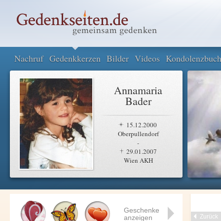
Nachruf
Gedenkkerzen
Bilder
Videos
Kondolenzbuc
Annamaria
Bader
15.12.2000
Oberpullendorf
-
29.01.2007
Wien AKH
Geschenke
Zurück
anzeigen