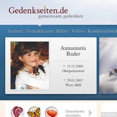
Nachruf
Gedenkkerzen
Bilder
Videos
Kondolenzbuc
Annamaria
Bader
15.12.2000
Oberpullendorf
-
29.01.2007
Wien AKH
Geschenke
Zurück
anzeigen