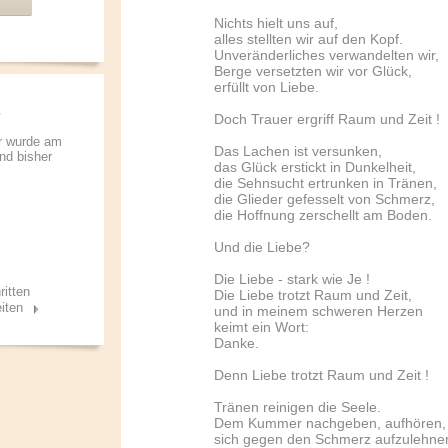
Nichts hielt uns auf,
alles stellten wir auf den Kopf.
Unveränderliches verwandelten wir,
Berge versetzten wir vor Glück,
erfüllt von Liebe.
Doch Trauer ergriff Raum und Zeit !
r wurde am
Das Lachen ist versunken,
und bisher
das Glück erstickt in Dunkelheit,
die Sehnsucht ertrunken in Tränen,
die Glieder gefesselt von Schmerz,
die Hoffnung zerschellt am Boden.
Und die Liebe?
Die Liebe - stark wie Je !
ritten
Die Liebe trotzt Raum und Zeit,
iten
und in meinem schweren Herzen
keimt ein Wort:
Danke.
Denn Liebe trotzt Raum und Zeit !
Tränen reinigen die Seele.
Dem Kummer nachgeben, aufhören,
sich gegen den Schmerz aufzulehne