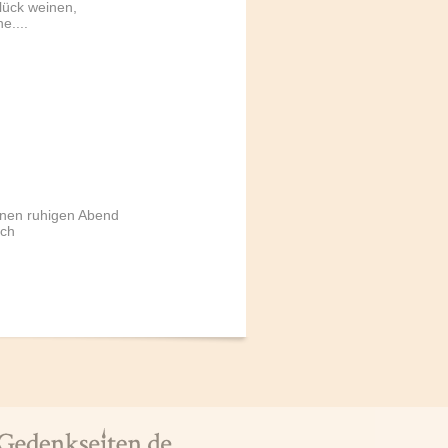
lück weinen,
e....
nen ruhigen Abend
och