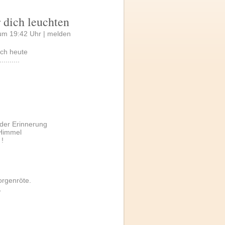
r dich leuchten
um 19:42 Uhr |
melden
ch heute
.......
cht der Erinnerung
n Himmel
 !
orgenröte.
,