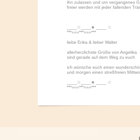
ihn zulassen und um vergangenes G
freier werden mit jeder fallenden Trän
____☆____★ ____ ☆
***===***===***
liebe Erika & lieber Walter
allerherzlichste Grüße von Angelika
sind gerade auf dem Weg zu euch
ich wünsche euch einen wunderschö
und morgen einen streßfreien Mittw
____☆____★ ____ ☆
***===***===***