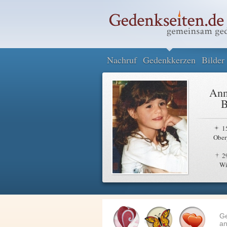
Nachruf
Gedenkkerzen
Bilder
Ann
B
1
Ober
2
Wi
G
an