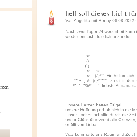
hell soll dieses Licht fü
Von Angelika mit Ronny 06.09.2022 
Nach zwei Tagen Abwesenheit kann i
wieder ein Licht für dich anzünden.......
.................✯
................./)
................( )
..............|::✯::|..☆
..............|::✯::|.)/¸ª“˜¨ Ein helles Li
.....¯¨˜“ª¤.¸:✯:|)/¸ª“˜¨¨˜“¨ zu dir in de
......ª“˜¨“¨˜“%ª“˜¨¨˜“¨ liebste Annamaria
erzen
Unsere Herzen hatten Flügel,
unsere Hoffnung erhob sich in die M
n
Unser Lachen schallte durch die Zeit
unser Glück überwand alle Grenzen,
erfüllt von Liebe.
Was kümmerte uns Raum und Zeit !