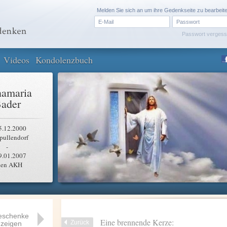
Melden Sie sich an um ihre Gedenkseite zu bearbeit
Passwort verges
Videos
Kondolenzbuch
amaria
ader
5.12.2000
pullendorf
-
9.01.2007
en AKH
eschenke
Eine brennende Kerze:
Zurück
zeigen