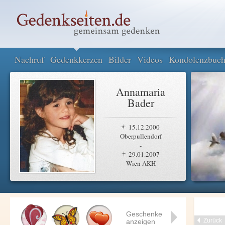
Nachruf
Gedenkkerzen
Bilder
Videos
Kondolenzbuc
Annamaria
Bader
15.12.2000
Oberpullendorf
-
29.01.2007
Wien AKH
Geschenke
Zurück
anzeigen