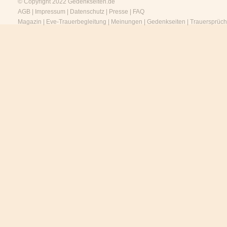
© Copyright 2022
Gedenkseiten.de
AGB
|
Impressum
|
Datenschutz
|
Presse
|
FAQ
Magazin
|
Eve-Trauerbegleitung
|
Meinungen
|
Gedenkseiten
|
Trauersprüc