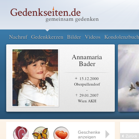
Nachruf
Gedenkkerzen
Bilder
Videos
Kondolenzbuc
Annamaria
Bader
15.12.2000
Oberpullendorf
-
29.01.2007
Wien AKH
Geschenke
Zurück
anzeigen