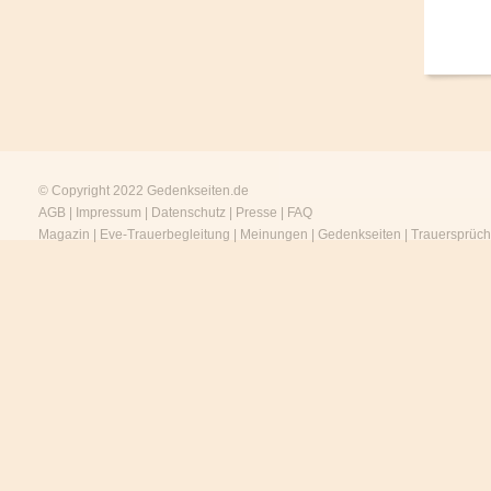
© Copyright 2022
Gedenkseiten.de
AGB
|
Impressum
|
Datenschutz
|
Presse
|
FAQ
Magazin
|
Eve-Trauerbegleitung
|
Meinungen
|
Gedenkseiten
|
Trauersprüc