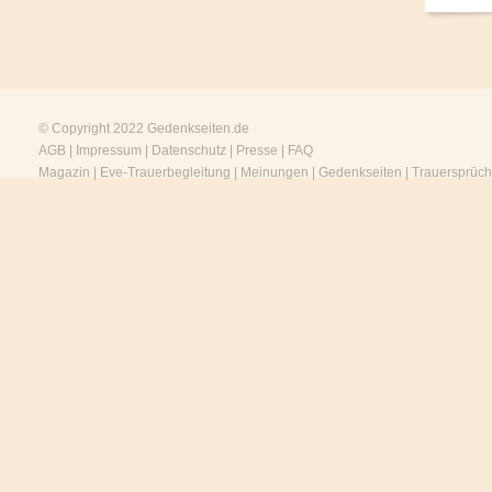
© Copyright 2022
Gedenkseiten.de
AGB
|
Impressum
|
Datenschutz
|
Presse
|
FAQ
Magazin
|
Eve-Trauerbegleitung
|
Meinungen
|
Gedenkseiten
|
Trauersprüc