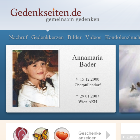
Nachruf
Gedenkkerzen
Bilder
Videos
Kondolenzbuc
Annamaria
Bader
15.12.2000
Oberpullendorf
-
29.01.2007
Wien AKH
Geschenke
Zurück
anzeigen