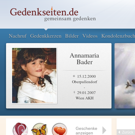
Nachruf
Gedenkkerzen
Bilder
Videos
Kondolenzbuc
Annamaria
Bader
15.12.2000
Oberpullendorf
-
29.01.2007
Wien AKH
Geschenke
Zurück
anzeigen