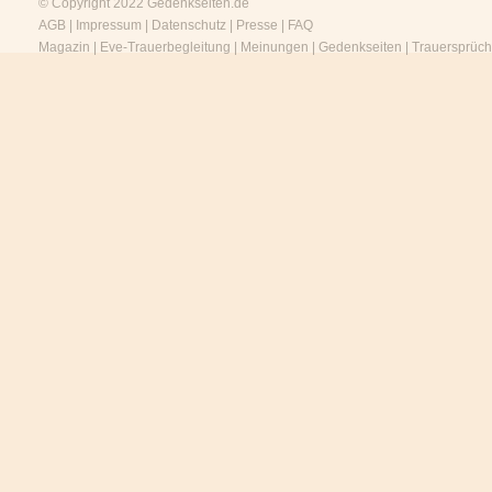
© Copyright 2022
Gedenkseiten.de
AGB
|
Impressum
|
Datenschutz
|
Presse
|
FAQ
Magazin
|
Eve-Trauerbegleitung
|
Meinungen
|
Gedenkseiten
|
Trauersprüc