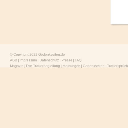
© Copyright 2022
Gedenkseiten.de
AGB
|
Impressum
|
Datenschutz
|
Presse
|
FAQ
Magazin
|
Eve-Trauerbegleitung
|
Meinungen
|
Gedenkseiten
|
Trauersprüc