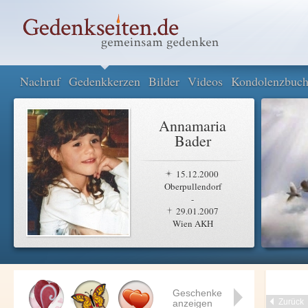
Nachruf
Gedenkkerzen
Bilder
Videos
Kondolenzbuc
Annamaria
Bader
15.12.2000
Oberpullendorf
-
29.01.2007
Wien AKH
Geschenke
Zurück
anzeigen