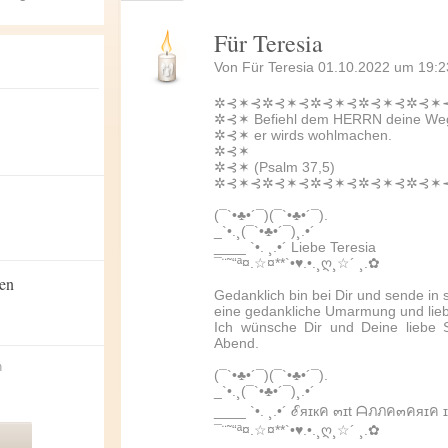
Für Teresia
Von Für Teresia 01.10.2022 um 19:2
✲⊰✶⊰✲⊰✶⊰✲⊰✶⊰✲⊰✶⊰✲⊰✶
✲⊰✶ Befiehl dem HERRN deine Wege
✲⊰✶ er wirds wohlmachen.
✲⊰✶
✲⊰✶ (Psalm 37,5)
✲⊰✶⊰✲⊰✶⊰✲⊰✶⊰✲⊰✶⊰✲⊰✶
(¯`•♣•´¯)(¯`•♣•´¯).
_`•.¸(¯`•♣•´¯)¸.•´
____ `•. ¸.•´ Liebe Teresia
¯¨˜“ª¤.☆¤**`•♥.•.¸ღ¸☆´ ¸.✿
zen
Gedanklich bin bei Dir und sende in s
eine gedankliche Umarmung und lie
Ich wünsche Dir und Deine liebe 
Abend.
n
(¯`•♣•´¯)(¯`•♣•´¯).
_`•.¸(¯`•♣•´¯)¸.•´
____ `•. ¸.•´ ℰяɪкค ๓ɪt ᗩภภค๓คяɪค 
¯¨˜“ª¤.☆¤**`•♥.•.¸ღ¸☆´ ¸.✿