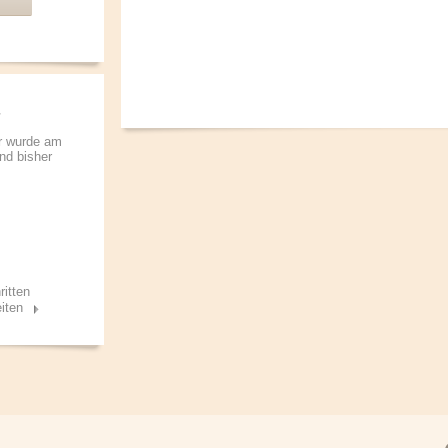
r wurde am
und bisher
ritten
iten