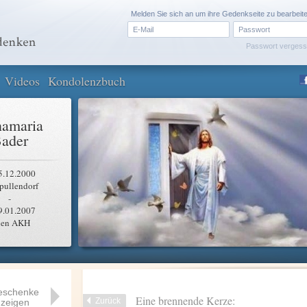
Melden Sie sich an um ihre Gedenkseite zu bearbeit
Passwort verges
Videos
Kondolenzbuch
amaria
ader
5.12.2000
pullendorf
-
9.01.2007
en AKH
eschenke
Eine brennende Kerze:
Zurück
zeigen