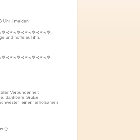
3 Uhr |
melden
⊰✲⊰✶⊰✲⊰✶⊰✲⊰✶⊰✲
 und hoffe auf ihn,
⊰✲⊰✶⊰✲⊰✶⊰✲⊰✶⊰✲
tiller Verbundenheit
be, dankbare Grüße.
Schwester einen erholsamen
ɪ๓ ღ