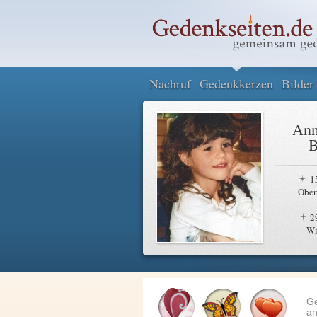
Nachruf
Gedenkkerzen
Bilder
Ann
B
1
Ober
2
Wi
G
an