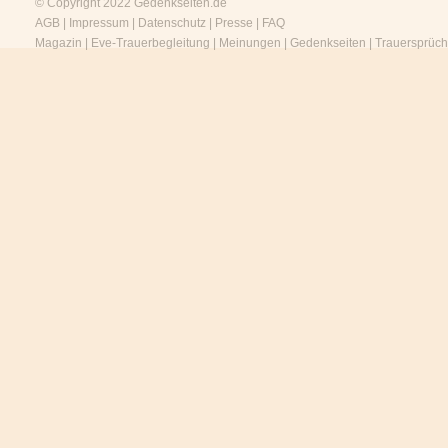
© Copyright 2022
Gedenkseiten.de
AGB
|
Impressum
|
Datenschutz
|
Presse
|
FAQ
Magazin
|
Eve-Trauerbegleitung
|
Meinungen
|
Gedenkseiten
|
Trauersprüc