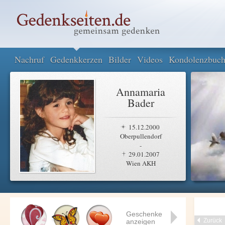
Nachruf
Gedenkkerzen
Bilder
Videos
Kondolenzbuc
Annamaria
Bader
15.12.2000
Oberpullendorf
-
29.01.2007
Wien AKH
Geschenke
Zurück
anzeigen