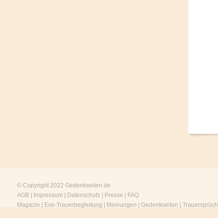
© Copyright 2022
Gedenkseiten.de
AGB
|
Impressum
|
Datenschutz
|
Presse
|
FAQ
Magazin
|
Eve-Trauerbegleitung
|
Meinungen
|
Gedenkseiten
|
Trauersprüc