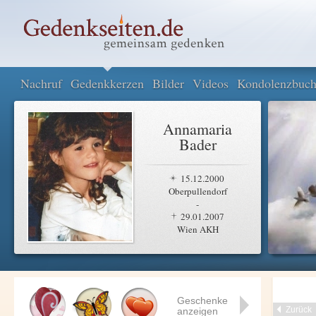
Nachruf
Gedenkkerzen
Bilder
Videos
Kondolenzbuc
Annamaria
Bader
15.12.2000
Oberpullendorf
-
29.01.2007
Wien AKH
Geschenke
Zurück
anzeigen