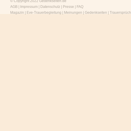
© Copyright 2022
Gedenkseiten.de
AGB
|
Impressum
|
Datenschutz
|
Presse
|
FAQ
Magazin
|
Eve-Trauerbegleitung
|
Meinungen
|
Gedenkseiten
|
Trauersprüc