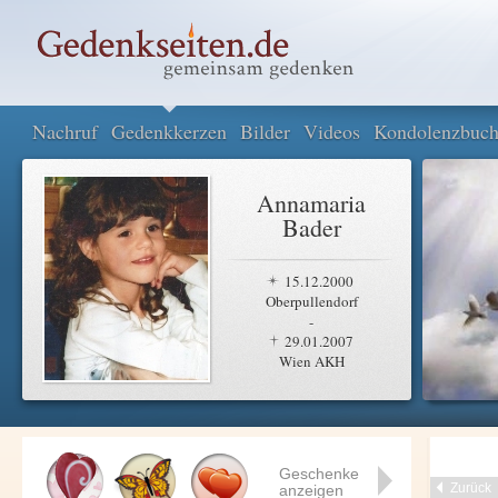
Nachruf
Gedenkkerzen
Bilder
Videos
Kondolenzbuc
Annamaria
Bader
15.12.2000
Oberpullendorf
-
29.01.2007
Wien AKH
Geschenke
Zurück
anzeigen