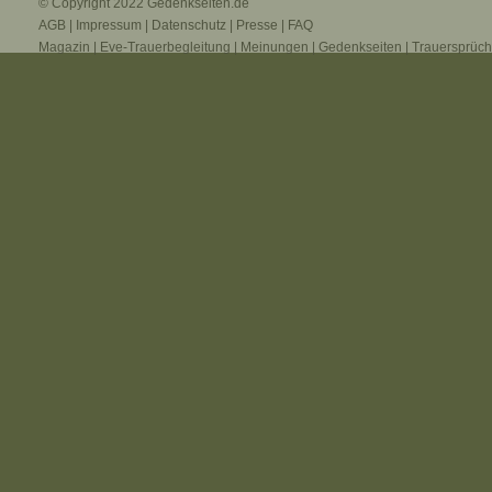
© Copyright 2022
Gedenkseiten.de
AGB
|
Impressum
|
Datenschutz
|
Presse
|
FAQ
Magazin
|
Eve-Trauerbegleitung
|
Meinungen
|
Gedenkseiten
|
Trauersprüc