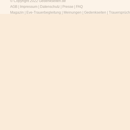
© Copyright 2022
Gedenkseiten.de
AGB
|
Impressum
|
Datenschutz
|
Presse
|
FAQ
Magazin
|
Eve-Trauerbegleitung
|
Meinungen
|
Gedenkseiten
|
Trauersprüc