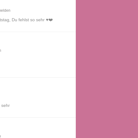
elden
tag, Du fehlst so sehr ♥️❤️
n
 sehr
n