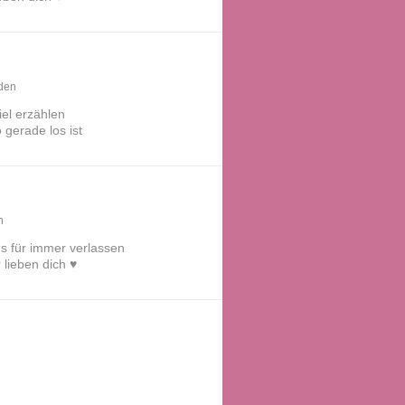
den
iel erzählen
 gerade los ist
n
s für immer verlassen
lieben dich ♥️