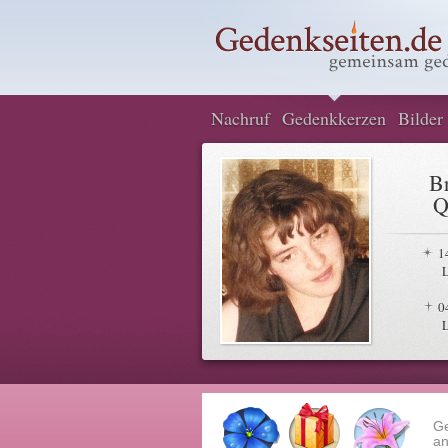
Nachruf
Gedenkkerzen
Bilder
Br
Q
1
0
G
an