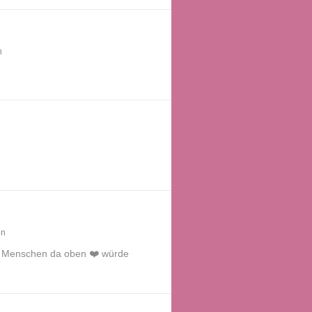
n
en
en Menschen da oben ❤️ würde