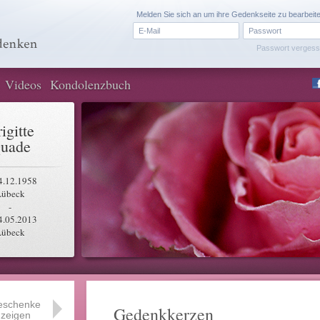
Melden Sie sich an um ihre Gedenkseite zu bearbeit
Passwort verges
Videos
Kondolenzbuch
igitte
uade
4.12.1958
Lübeck
-
4.05.2013
Lübeck
eschenke
Gedenkkerzen
zeigen