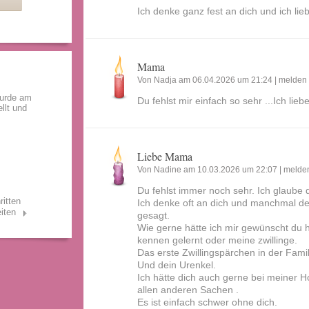
Ich denke ganz fest an dich und ich lie
Mama
Von Nadja am 06.04.2026 um 21:24 |
melden
wurde am
Du fehlst mir einfach so sehr ...Ich lie
llt und
Liebe Mama
Von Nadine am 10.03.2026 um 22:07 |
melde
Du fehlst immer noch sehr. Ich glaube d
ritten
Ich denke oft an dich und manchmal de
iten
gesagt.
Wie gerne hätte ich mir gewünscht du h
kennen gelernt oder meine zwillinge.
Das erste Zwillingspärchen in der Famil
Und dein Urenkel.
Ich hätte dich auch gerne bei meiner H
allen anderen Sachen .
Es ist einfach schwer ohne dich.