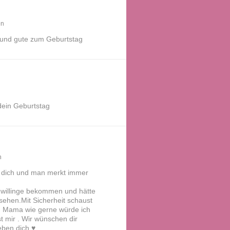
en
 und gute zum Geburtstag
dein Geburtstag
n
an dich und man merkt immer
Zwillinge bekommen und hätte
sehen.Mit Sicherheit schaust
ch Mama wie gerne würde ich
t mir . Wir wünschen dir
ben dich ♥️