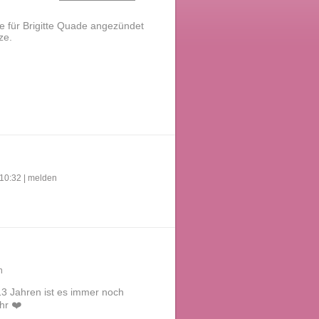
e für Brigitte Quade angezündet
ze.
10:32 |
melden
n
13 Jahren ist es immer noch
hr ❤️