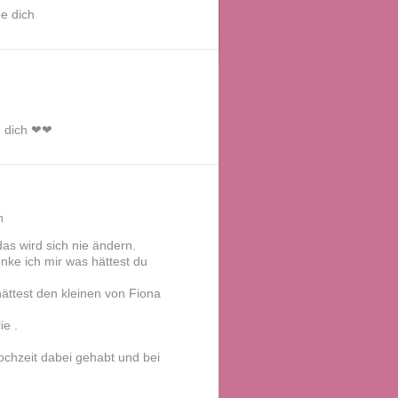
be dich
be dich ❤❤
n
as wird sich nie ändern.
nke ich mir was hättest du
ättest den kleinen von Fiona
ie .
ochzeit dabei gehabt und bei