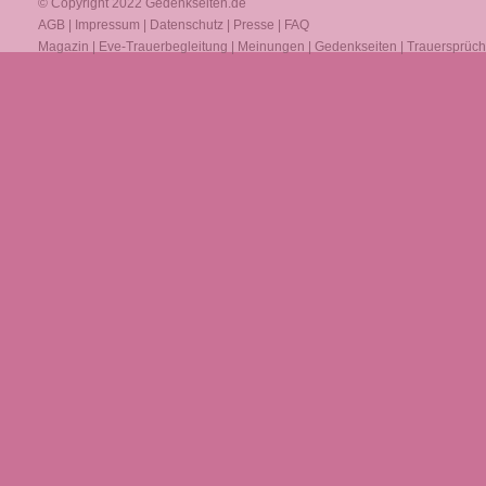
© Copyright 2022
Gedenkseiten.de
AGB
|
Impressum
|
Datenschutz
|
Presse
|
FAQ
Magazin
|
Eve-Trauerbegleitung
|
Meinungen
|
Gedenkseiten
|
Trauersprüc