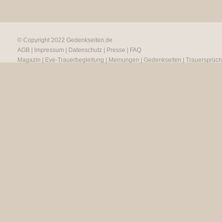
© Copyright 2022
Gedenkseiten.de
AGB
|
Impressum
|
Datenschutz
|
Presse
|
FAQ
Magazin
|
Eve-Trauerbegleitung
|
Meinungen
|
Gedenkseiten
|
Trauersprüc