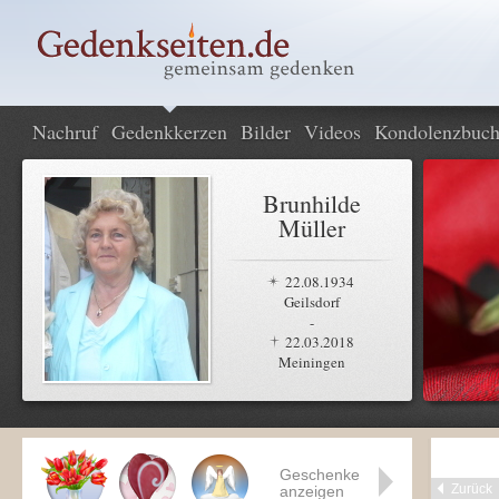
Nachruf
Gedenkkerzen
Bilder
Videos
Kondolenzbuc
Brunhilde
Müller
22.08.1934
Geilsdorf
-
22.03.2018
Meiningen
Geschenke
Zurück
anzeigen