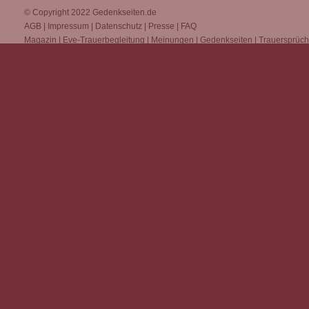
© Copyright 2022
Gedenkseiten.de
AGB
|
Impressum
|
Datenschutz
|
Presse
|
FAQ
Magazin
|
Eve-Trauerbegleitung
|
Meinungen
|
Gedenkseiten
|
Trauersprüc