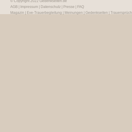
© Copyright 2022
Gedenkseiten.de
AGB
|
Impressum
|
Datenschutz
|
Presse
|
FAQ
Magazin
|
Eve-Trauerbegleitung
|
Meinungen
|
Gedenkseiten
|
Trauersprüc