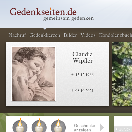
Nachruf
Gedenkkerzen
Bilder
Videos
Kondolenzbuc
Claudia
Wipfler
13.12.1966
-
08.10.2021
Geschenke
Zurück
anzeigen