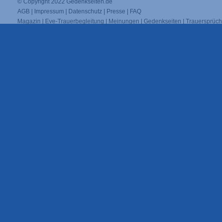
© Copyright 2022
Gedenkseiten.de
AGB
|
Impressum
|
Datenschutz
|
Presse
|
FAQ
Magazin
|
Eve-Trauerbegleitung
|
Meinungen
|
Gedenkseiten
|
Trauersprüc