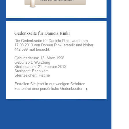
Gedenkseite für Daniela Rinkl
Die Gedenkseite für Daniela Rinkl wurde am
17.03.2013 von
Doreen Rinkl
erstellt und bisher
442.599 mal besucht.
Geburtsdatum: 13. März 1998
Geburtsort: Würzburg
Sterbedatum: 21. Februar 2013
Sterbeort: Eschlkam
Sternzeichen: Fische
Erstellen Sie jetzt in nur wenigen Schritten
kostenfrei eine persönliche Gedenkseiten