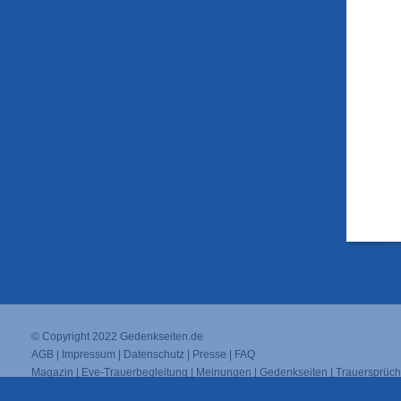
© Copyright 2022
Gedenkseiten.de
AGB
|
Impressum
|
Datenschutz
|
Presse
|
FAQ
Magazin
|
Eve-Trauerbegleitung
|
Meinungen
|
Gedenkseiten
|
Trauersprüc