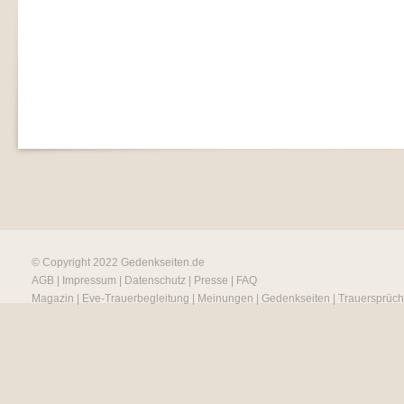
© Copyright 2022
Gedenkseiten.de
AGB
|
Impressum
|
Datenschutz
|
Presse
|
FAQ
Magazin
|
Eve-Trauerbegleitung
|
Meinungen
|
Gedenkseiten
|
Trauersprüc