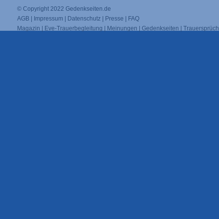
© Copyright 2022
Gedenkseiten.de
AGB
|
Impressum
|
Datenschutz
|
Presse
|
FAQ
Magazin
|
Eve-Trauerbegleitung
|
Meinungen
|
Gedenkseiten
|
Trauersprüc