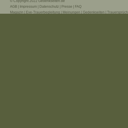
© Copyright 2022
Gedenkseiten.de
AGB
|
Impressum
|
Datenschutz
|
Presse
|
FAQ
Magazin
|
Eve-Trauerbegleitung
|
Meinungen
|
Gedenkseiten
|
Trauersprüc