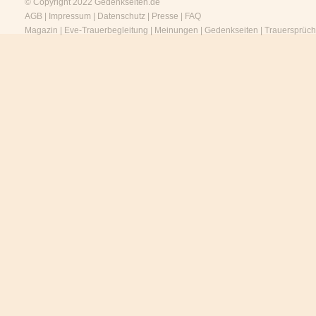
© Copyright 2022
Gedenkseiten.de
AGB
|
Impressum
|
Datenschutz
|
Presse
|
FAQ
Magazin
|
Eve-Trauerbegleitung
|
Meinungen
|
Gedenkseiten
|
Trauersprüc