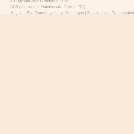
© Copyright 2022
Gedenkseiten.de
AGB
|
Impressum
|
Datenschutz
|
Presse
|
FAQ
Magazin
|
Eve-Trauerbegleitung
|
Meinungen
|
Gedenkseiten
|
Trauersprüc