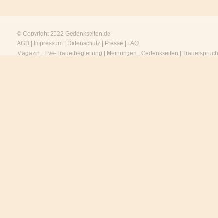
© Copyright 2022
Gedenkseiten.de
AGB
|
Impressum
|
Datenschutz
|
Presse
|
FAQ
Magazin
|
Eve-Trauerbegleitung
|
Meinungen
|
Gedenkseiten
|
Trauersprüc