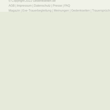
© Copyright 2022
Gedenkseiten.de
AGB
|
Impressum
|
Datenschutz
|
Presse
|
FAQ
Magazin
|
Eve-Trauerbegleitung
|
Meinungen
|
Gedenkseiten
|
Trauersprüc