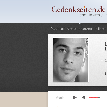
Nachruf
Gedenkkerzen
Bilder
E
0
1
Musik: