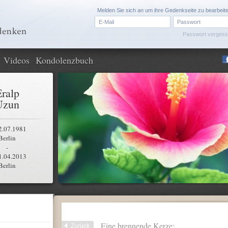
Melden Sie sich an um ihre Gedenkseite zu bearbeit
Passwort verges
Videos
Kondolenzbuch
ralp
Uzun
2.07.1981
Berlin
-
1.04.2013
Berlin
Eine brennende Kerze:
Zurück