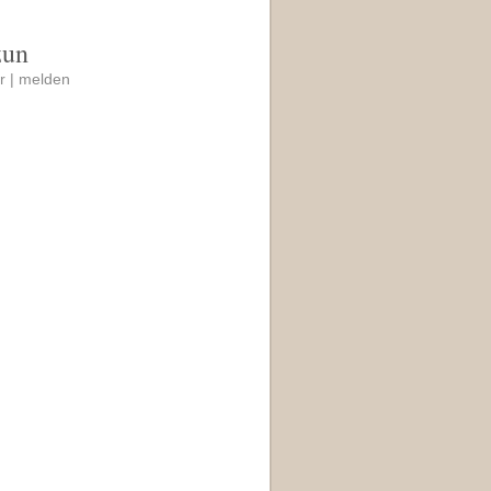
zun
r |
melden