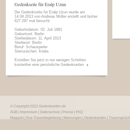
Gedenkseite für Eralp Uzun
Die Gedenkseite für Eralp Uzun wurde am
14.04.2013 von
Andreas Müller
erstellt und bisher
627.297 mal besucht.
Geburtsdatum: 02. Juli 1981
Geburtsort: Berlin
Sterbedatum: 11. April 2013
Sterbeort: Berlin
Beruf: Schauspieler
Sternzeichen: Krebs
Erstellen Sie jetzt in nur wenigen Schritten
kostenfrei eine persönliche Gedenkseiten
© Copyright 2022
Gedenkseiten.de
AGB
|
Impressum
|
Datenschutz
|
Presse
|
FAQ
Magazin
|
Eve-Trauerbegleitung
|
Meinungen
|
Gedenkseiten
|
Trauersprüc