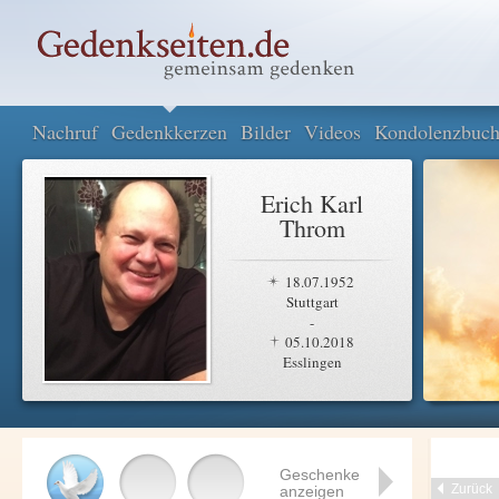
Nachruf
Gedenkkerzen
Bilder
Videos
Kondolenzbuc
Erich Karl
Throm
18.07.1952
Stuttgart
-
05.10.2018
Esslingen
Geschenke
Zurück
anzeigen