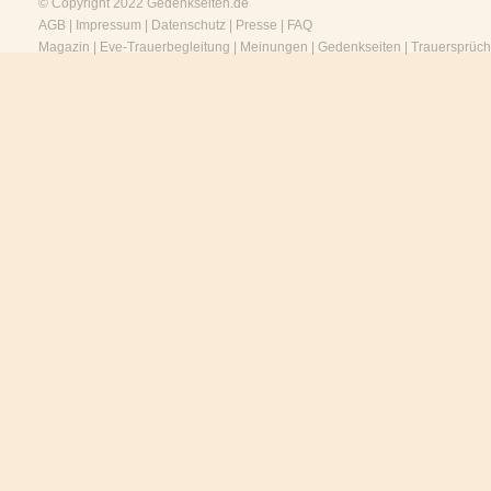
© Copyright 2022
Gedenkseiten.de
AGB
|
Impressum
|
Datenschutz
|
Presse
|
FAQ
Magazin
|
Eve-Trauerbegleitung
|
Meinungen
|
Gedenkseiten
|
Trauersprüc