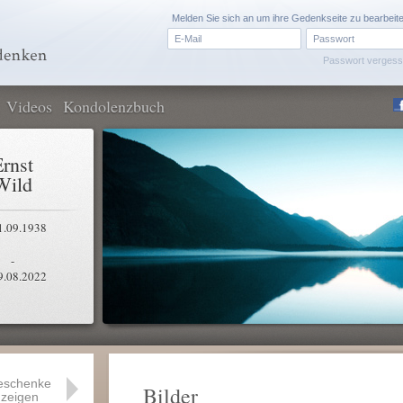
Melden Sie sich an um ihre Gedenkseite zu bearbeit
Passwort verges
Videos
Kondolenzbuch
Ernst
Wild
1.09.1938
-
9.08.2022
eschenke
Bilder
zeigen