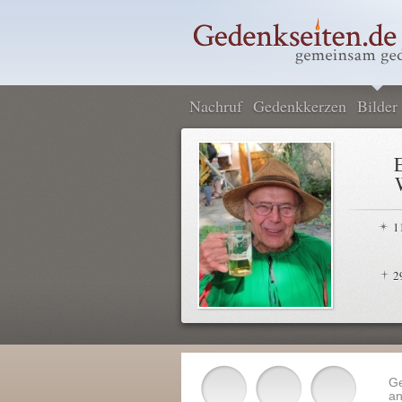
Nachruf
Gedenkkerzen
Bilder
1
2
G
an