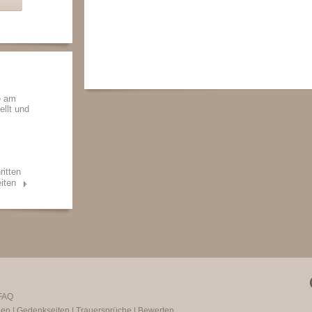
e am
ellt und
ritten
iten
FAQ
gen
|
Gedenkseiten
|
Trauersprüche
|
Bewerten