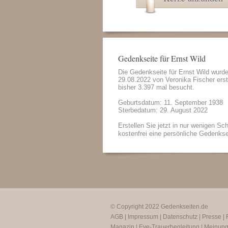
Gedenkseite für Ernst Wild
Die Gedenkseite für Ernst Wild wurd
29.08.2022 von
Veronika Fischer
erst
bisher 3.397 mal besucht.
Geburtsdatum: 11. September 1938
Sterbedatum: 29. August 2022
Erstellen Sie jetzt in nur wenigen Sch
kostenfrei eine persönliche Gedenkse
© Copyright 2022
Gedenkseiten.de
AGB
|
Impressum
|
Datenschutz
|
Presse
|
Magazin
|
Eve-Trauerbegleitung
|
Meinun