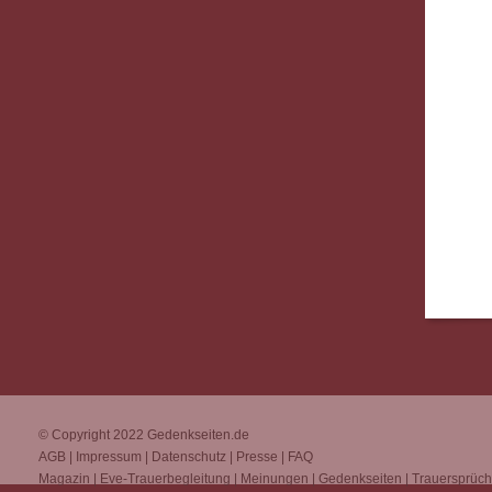
© Copyright 2022
Gedenkseiten.de
AGB
|
Impressum
|
Datenschutz
|
Presse
|
FAQ
Magazin
|
Eve-Trauerbegleitung
|
Meinungen
|
Gedenkseiten
|
Trauersprüc