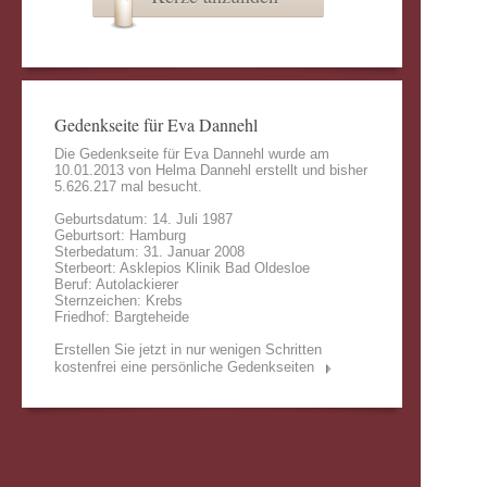
Gedenkseite für Eva Dannehl
Die Gedenkseite für Eva Dannehl wurde am
10.01.2013 von
Helma Dannehl
erstellt und bisher
5.626.217 mal besucht.
Geburtsdatum: 14. Juli 1987
Geburtsort: Hamburg
Sterbedatum: 31. Januar 2008
Sterbeort: Asklepios Klinik Bad Oldesloe
Beruf: Autolackierer
Sternzeichen: Krebs
Friedhof: Bargteheide
Erstellen Sie jetzt in nur wenigen Schritten
kostenfrei eine persönliche Gedenkseiten