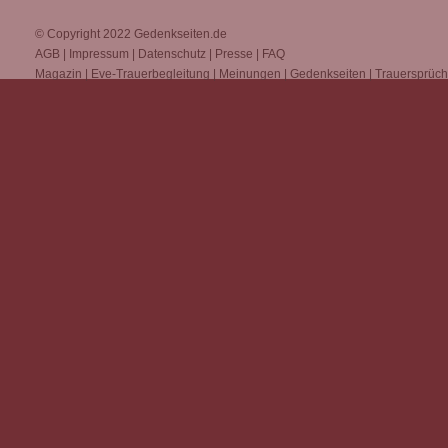
© Copyright 2022
Gedenkseiten.de
AGB
|
Impressum
|
Datenschutz
|
Presse
|
FAQ
Magazin
|
Eve-Trauerbegleitung
|
Meinungen
|
Gedenkseiten
|
Trauersprüc