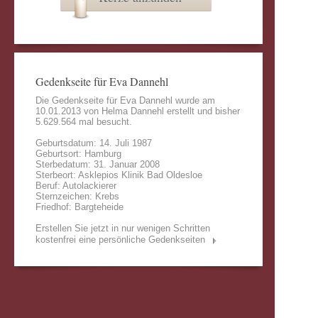
Gedenkseite für Eva Dannehl
Die Gedenkseite für Eva Dannehl wurde am
10.01.2013 von
Helma Dannehl
erstellt und bisher
5.629.564 mal besucht.
Geburtsdatum: 14. Juli 1987
Geburtsort: Hamburg
Sterbedatum: 31. Januar 2008
Sterbeort: Asklepios Klinik Bad Oldesloe
Beruf: Autolackierer
Sternzeichen: Krebs
Friedhof: Bargteheide
Erstellen Sie jetzt in nur wenigen Schritten
kostenfrei eine persönliche Gedenkseiten