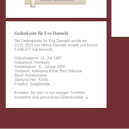
Gedenkseite für Eva Dannehl
Die Gedenkseite für Eva Dannehl wurde am
10.01.2013 von
Helma Dannehl
erstellt und bisher
5.630.277 mal besucht.
Geburtsdatum: 14. Juli 1987
Geburtsort: Hamburg
Sterbedatum: 31. Januar 2008
Sterbeort: Asklepios Klinik Bad Oldesloe
Beruf: Autolackierer
Sternzeichen: Krebs
Friedhof: Bargteheide
Erstellen Sie jetzt in nur wenigen Schritten
kostenfrei eine persönliche Gedenkseiten