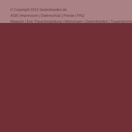
© Copyright 2022
Gedenkseiten.de
AGB
|
Impressum
|
Datenschutz
|
Presse
|
FAQ
Magazin
|
Eve-Trauerbegleitung
|
Meinungen
|
Gedenkseiten
|
Trauersprüc