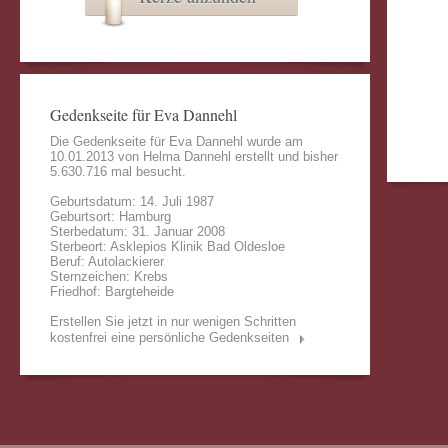
Gedenkseite für Eva Dannehl
Die Gedenkseite für Eva Dannehl wurde am
10.01.2013 von
Helma Dannehl
erstellt und bisher
5.630.716 mal besucht.
Geburtsdatum: 14. Juli 1987
Geburtsort: Hamburg
Sterbedatum: 31. Januar 2008
Sterbeort: Asklepios Klinik Bad Oldesloe
Beruf: Autolackierer
Sternzeichen: Krebs
Friedhof: Bargteheide
Erstellen Sie jetzt in nur wenigen Schritten
kostenfrei eine persönliche Gedenkseiten