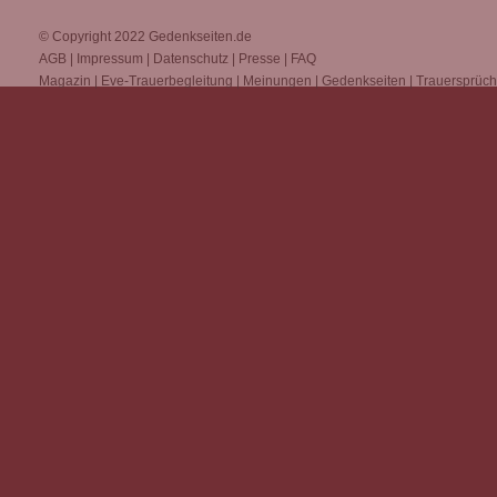
© Copyright 2022
Gedenkseiten.de
AGB
|
Impressum
|
Datenschutz
|
Presse
|
FAQ
Magazin
|
Eve-Trauerbegleitung
|
Meinungen
|
Gedenkseiten
|
Trauersprüc