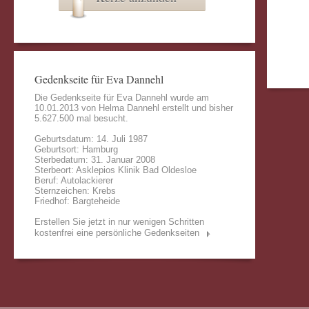
Gedenkseite für Eva Dannehl
Die Gedenkseite für Eva Dannehl wurde am
10.01.2013 von
Helma Dannehl
erstellt und bisher
5.627.500 mal besucht.
Geburtsdatum: 14. Juli 1987
Geburtsort: Hamburg
Sterbedatum: 31. Januar 2008
Sterbeort: Asklepios Klinik Bad Oldesloe
Beruf: Autolackierer
Sternzeichen: Krebs
Friedhof: Bargteheide
Erstellen Sie jetzt in nur wenigen Schritten
kostenfrei eine persönliche Gedenkseiten