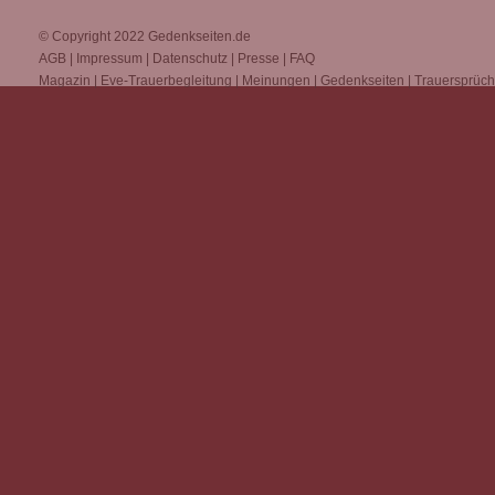
© Copyright 2022
Gedenkseiten.de
AGB
|
Impressum
|
Datenschutz
|
Presse
|
FAQ
Magazin
|
Eve-Trauerbegleitung
|
Meinungen
|
Gedenkseiten
|
Trauersprüc