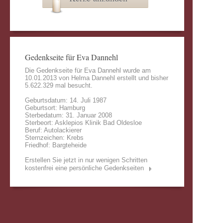
Gedenkseite für Eva Dannehl
Die Gedenkseite für Eva Dannehl wurde am
10.01.2013 von
Helma Dannehl
erstellt und bisher
5.622.329 mal besucht.
Geburtsdatum: 14. Juli 1987
Geburtsort: Hamburg
Sterbedatum: 31. Januar 2008
Sterbeort: Asklepios Klinik Bad Oldesloe
Beruf: Autolackierer
Sternzeichen: Krebs
Friedhof: Bargteheide
Erstellen Sie jetzt in nur wenigen Schritten
kostenfrei eine persönliche Gedenkseiten