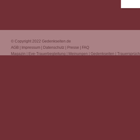
© Copyright 2022
Gedenkseiten.de
AGB
|
Impressum
|
Datenschutz
|
Presse
|
FAQ
Magazin
|
Eve-Trauerbegleitung
|
Meinungen
|
Gedenkseiten
|
Trauersprüc