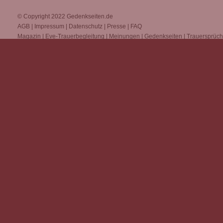
© Copyright 2022
Gedenkseiten.de
AGB
|
Impressum
|
Datenschutz
|
Presse
|
FAQ
Magazin
|
Eve-Trauerbegleitung
|
Meinungen
|
Gedenkseiten
|
Trauersprüc