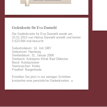
Gedenkseite für Eva Dannehl
Die Gedenkseite für Eva Dannehl wurde am
10.01.2013 von
Helma Dannehl
erstellt und bisher
5.623.844 mal besucht.
Geburtsdatum: 14. Juli 1987
Geburtsort: Hamburg
Sterbedatum: 31. Januar 2008
Sterbeort: Asklepios Klinik Bad Oldesloe
Beruf: Autolackierer
Sternzeichen: Krebs
Friedhof: Bargteheide
Erstellen Sie jetzt in nur wenigen Schritten
kostenfrei eine persönliche Gedenkseiten