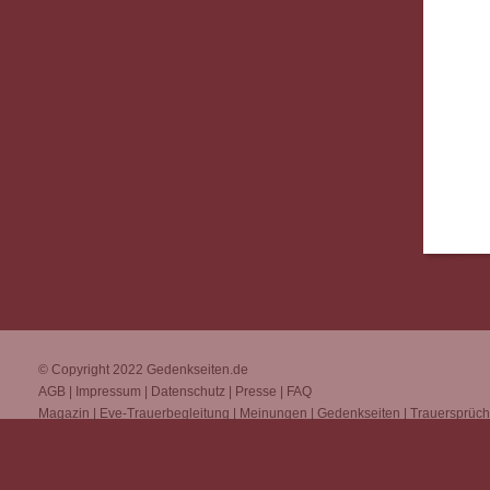
© Copyright 2022
Gedenkseiten.de
AGB
|
Impressum
|
Datenschutz
|
Presse
|
FAQ
Magazin
|
Eve-Trauerbegleitung
|
Meinungen
|
Gedenkseiten
|
Trauersprüc