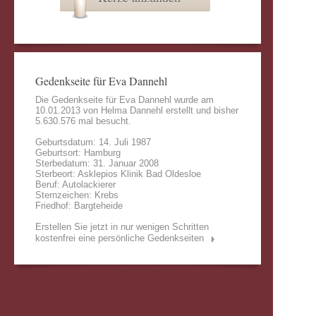
Gedenkseite für Eva Dannehl
Die Gedenkseite für Eva Dannehl wurde am
10.01.2013 von
Helma Dannehl
erstellt und bisher
5.630.576 mal besucht.
Geburtsdatum: 14. Juli 1987
Geburtsort: Hamburg
Sterbedatum: 31. Januar 2008
Sterbeort: Asklepios Klinik Bad Oldesloe
Beruf: Autolackierer
Sternzeichen: Krebs
Friedhof: Bargteheide
Erstellen Sie jetzt in nur wenigen Schritten
kostenfrei eine persönliche Gedenkseiten