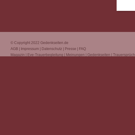
© Copyright 2022
Gedenkseiten.de
AGB
|
Impressum
|
Datenschutz
|
Presse
|
FAQ
Magazin
|
Eve-Trauerbegleitung
|
Meinungen
|
Gedenkseiten
|
Trauersprüc