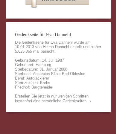
Gedenkseite für Eva Dannehl
Die Gedenkseite für Eva Dannehl wurde am
10.01.2013 von
Helma Dannehl
erstellt und bisher
5.625.065 mal besucht.
Geburtsdatum: 14. Juli 1987
Geburtsort: Hamburg
Sterbedatum: 31. Januar 2008
Sterbeort: Asklepios Klinik Bad Oldesloe
Beruf: Autolackierer
Sternzeichen: Krebs
Friedhof: Bargteheide
Erstellen Sie jetzt in nur wenigen Schritten
kostenfrei eine persönliche Gedenkseiten