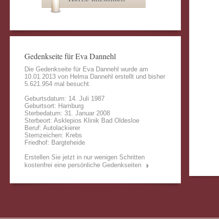
Gedenkseite für Eva Dannehl
Die Gedenkseite für Eva Dannehl wurde am
10.01.2013 von
Helma Dannehl
erstellt und bisher
5.621.954 mal besucht.
Geburtsdatum: 14. Juli 1987
Geburtsort: Hamburg
Sterbedatum: 31. Januar 2008
Sterbeort: Asklepios Klinik Bad Oldesloe
Beruf: Autolackierer
Sternzeichen: Krebs
Friedhof: Bargteheide
Erstellen Sie jetzt in nur wenigen Schritten
kostenfrei eine persönliche Gedenkseiten