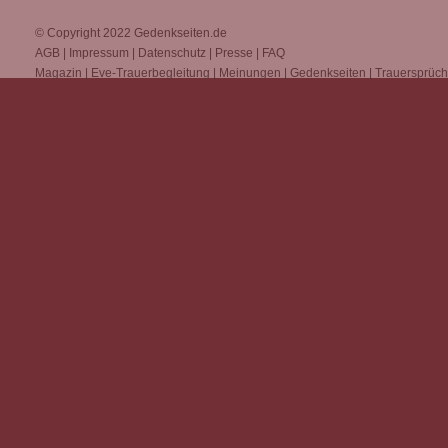
© Copyright 2022
Gedenkseiten.de
AGB
|
Impressum
|
Datenschutz
|
Presse
|
FAQ
Magazin
|
Eve-Trauerbegleitung
|
Meinungen
|
Gedenkseiten
|
Trauersprüc