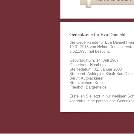
Gedenkseite für Eva Dannehl
Die Gedenkseite für Eva Dannehl wu
10.01.2013 von
Helma Dannehl
erstel
5.621.995 mal besucht.
Geburtsdatum: 14. Juli 1987
Geburtsort: Hamburg
Sterbedatum: 31. Januar 2008
Sterbeort: Asklepios Klinik Bad Olde
Beruf: Autolackierer
Sternzeichen: Krebs
Friedhof: Bargteheide
Erstellen Sie jetzt in nur wenigen Sch
kostenfrei eine persönliche Gedenkse