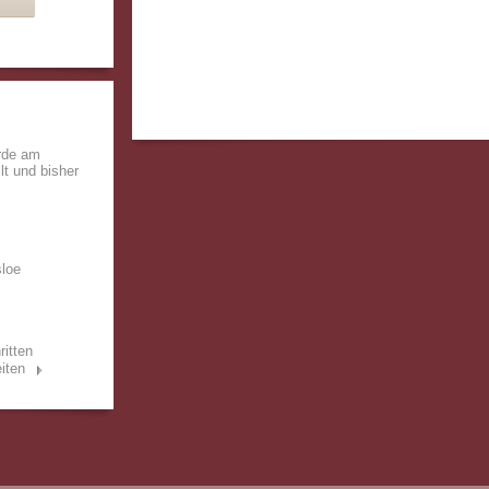
rde am
lt und bisher
sloe
ritten
iten