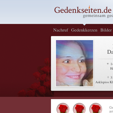
Nachruf
Gedenkkerzen
Bilder
Da
1
H
3
Asklepios Kl
G
an