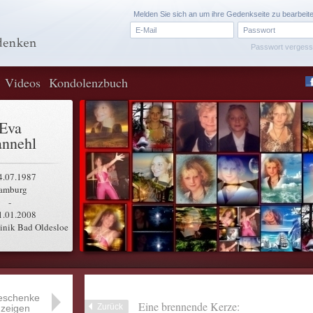
Melden Sie sich an um ihre Gedenkseite zu bearbeit
Passwort verges
Videos
Kondolenzbuch
Eva
nnehl
4.07.1987
amburg
-
1.01.2008
inik Bad Oldesloe
eschenke
Eine brennende Kerze:
Zurück
zeigen