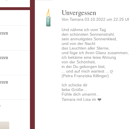
Unvergessen
Von Tamara 03.10.2022 um 22:25 Uh
Und nähme ich vom Tag
erzen
den schönsten Sonnenstrahl,
sein anmutigstes Sonnenkleid,
und von der Nacht
das Leuchten aller Sterne,
und füge ich ihren Glanz zusammen,
erzen
ich bekäme eine leise Ahnung
von der Schönheit,
in der Du geborgen bist,
... und auf mich wartest ... ღ
(Petra Franziska Killinger)
erzen
Ich schicke dir
liebe Grüße…
Fühle dich umarmt...
Tamara mit Lisa im ❤️
n