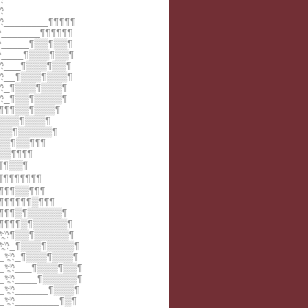
^
;҉^________¶¶¶¶¶
҉^_______¶¶¶¶¶¶
;҉^_____¶▒▒¶▒▒¶
;҉^____¶▒▒▒¶▒▒¶
;҉^___¶▒▒▒¶▒▒¶
;҉^__¶▒▒▒¶▒▒▒¶
;҉^_¶▒▒▒¶▒▒▒¶
;҉^_¶▒▒¶▒▒▒▒¶
¶¶¶¶▒▒¶▒▒▒¶
¶▒▒▒¶▒▒▒¶
_¶▒▒¶▒▒▒▒▒¶
¶▒▒¶▒▒¶¶¶
▒▒¶¶¶¶
¶¶▒▒¶
¶¶¶¶¶¶¶¶
¶¶¶¶▒▒¶¶¶
¶¶¶¶¶¶▒¶¶¶
¶¶¶¶▒¶▒▒▒▒▒¶
¶¶¶¶¶▒¶▒▒▒▒▒¶
*;҉^¶▒▒¶▒▒▒▒▒¶
*;҉^_¶▒▒▒¶▒▒▒▒¶
_*;҉^_¶▒▒▒¶▒▒▒¶
_*;҉^___¶▒▒▒¶▒▒¶
_*;҉^____¶▒▒▒▒▒¶
*;҉^______¶▒▒▒¶
*;҉^________¶▒¶