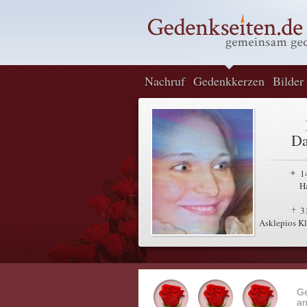
Nachruf
Gedenkkerzen
Bilder
Da
1
H
3
Asklepios Kl
G
an