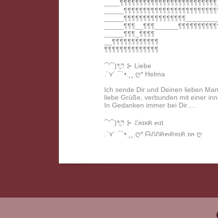
____¶¶¶¶¶¶¶¶¶¶¶¶¶¶¶¶¶¶¶¶¶¶¶¶¶_
_____¶¶¶¶¶¶¶¶¶¶¶¶¶¶¶¶¶¶¶¶¶¶¶¶¶*
_____¶¶¶¶¶¶¶¶¶¶¶¶¶¶¶¶_________*
_____¶¶¶__¶¶¶______¶¶¶¶¶¶¶¶¶¶
_____¶¶¶_¶¶¶¶
__¶¶¶¶¶¶¶¶¶¶¶¶
¶¶¶¶¶¶¶¶¶¶¶¶¶¶
⁀‵⁀)*;҉^ ⊱ Liebe
.`⋎´ ¯`•.¸¸.ღ* Helma
Ich sende Dir und Deinen lieben Ma
liebe Grüße, verbunden mit einer i
In Gedanken immer bei Dir.....
⁀‵⁀)*;҉^ ⊱ ℰяɪкค ๓ɪt
.`⋎´ ¯`•.¸¸.ღ* ᗩภภค๓คяɪค ɪ๓ ღ