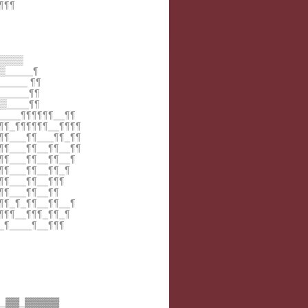
¶¶¶
▒▒▒▒
▒_____¶
_____ ¶¶
_____¶¶
▒____¶¶
____¶¶¶¶¶¶__¶¶
¶¶_¶¶¶¶¶¶__¶¶¶¶
¶¶___¶¶___¶¶_¶¶
¶¶___¶¶__¶¶__¶¶
¶¶___¶¶__¶¶__¶
¶¶___¶¶__¶¶_¶
¶¶___¶¶__¶¶¶
¶¶___¶¶__¶¶
¶¶_¶_¶¶__¶¶__¶
¶¶¶__¶¶¶_¶¶_¶
_¶____¶__¶¶¶
__▓▓_▓▓▓▓▓