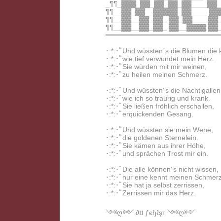
_¶¶_▓▓▓_▓▓_▓▓_▓▓_▓▓____▓▓_
¶¶__▓▓_▓▓__▓▓▓▓▓_▓▓____ ▓▓
¶¶__▓▓__▓▓_▓▓_ ▓▓_▓▓____▓▓
¶¶__▓▓__▓▓_▓▓_ ▓▓__▓▓▓▓ ▓▓
═══════════════════════
･:*:･ﾟUnd wüssten´s die Blumen die k
･:*:･ﾟwie tief verwundet mein Herz.
･:*:･ﾟSie würden mit mir weinen,
･:*:･ﾟzu heilen meinen Schmerz.
･:*:･ﾟUnd wüssten´s die Nachtigallen
･:*:･ﾟwie ich so traurig und krank.
･:*:･ﾟSie ließen fröhlich erschallen,
･:*:･ﾟerquickenden Gesang.
･:*:･ﾟUnd wüssten sie mein Wehe,
･:*:･ﾟdie goldenen Sternelein.
･:*:･ﾟSie kämen aus ihrer Höhe,
･:*:･ﾟund sprächen Trost mir ein.
･:*:･ﾟDie alle können´s nicht wissen,
･:*:･ﾟnur eine kennt meinen Schmerz
･:*:･ﾟSie hat ja selbst zerrissen,
･:*:･ﾟZerrissen mir das Herz.
༺ღ༻ ∂ย ƒєђℓşт ༺ღ༻