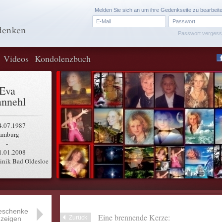
Melden Sie sich an um ihre Gedenkseite zu bearbeit
Passwort verges
Videos
Kondolenzbuch
Eva
nnehl
4.07.1987
amburg
-
1.01.2008
inik Bad Oldesloe
eschenke
Eine brennende Kerze:
Zurück
zeigen