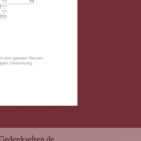
*;҉^_________¶¶
;҉^
;҉^
¶¶¶
nn von ganzen Herzen
nnigen Umarmung.