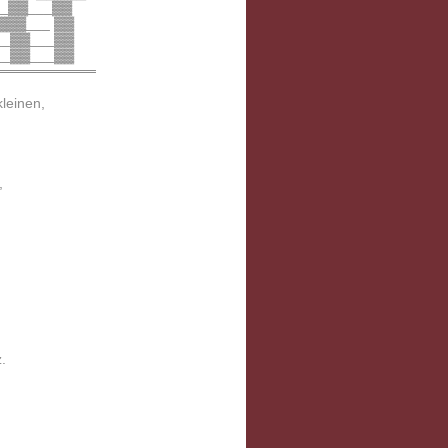
_▓▓___▓▓
▓▓▓___ ▓▓
__▓▓___▓▓
__▓▓___▓▓
══════════
leinen,
,
.