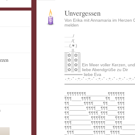
Unvergessen
Von Erika mit Annamaria im Herzen 
melden
......./
....../(
....(,♥️.)
__.,||,__
▒✿▒✿▒
erzen
▒✿▒✿▒
▒✿▒✿▒ Ein Meer voller Kerzen, und
▒✿▒✿▒ liebe Abendgrüße zu Dir
══════ liebe Eva
･:*:･ﾟ･:*:･ﾟ･:*:･ﾟ･:*:･ﾟ･:*:･ﾟ･:*:･ﾟ･:*:･
═══════════════════════
_¶¶¶¶¶¶¶¶_________¶¶¶¶¶¶¶
¶¶¶____¶¶¶¶______¶¶__¶¶¶¶
¶¶______¶¶¶¶____¶¶____¶¶¶
¶¶_______¶¶¶¶__¶¶¶____¶¶¶
n
¶¶________¶¶¶¶_¶¶¶____¶¶¶
¶¶_________¶¶¶¶¶¶____¶¶¶¶
¶¶¶________¶¶¶¶¶¶____¶¶¶_____
¶¶¶_________¶¶¶¶¶___¶¶¶¶_____
_¶¶¶________¶¶¶¶¶__¶¶¶¶______