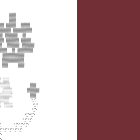
_____▓▓
_____▓▓
___▓▓▓_▓▓▓__▓▓▓
____▓▓▓▓▓▓_▓▓▓▓▓▓
___▓_▓▓▓▓__▓
__▓▓▓_▓▓▓▓_▓▓▓
_▓▓▓__▓▓▓▓_▓▓▓▓
__▓▓▓▓▓__▓_▓▓▓▓▓
___▓▓▓▓▓▓▓
___▓▓▓▓▓▓▓
__▓▓____▓▓
▒_▒▒
▒▒▒▒▒________▓▓
▒▒_▒▒▒______▓▓▓▓
▒_▒▒▒▒_______▓▓
▒▒▒_________*;҉^
▒_▒▒▒________*;҉^
_____________*;҉^
_________*;҉^*;҉^
________*;҉^*;҉^
___*;҉^*;҉^*;҉^
*;҉^*;҉^*;҉^
^
^