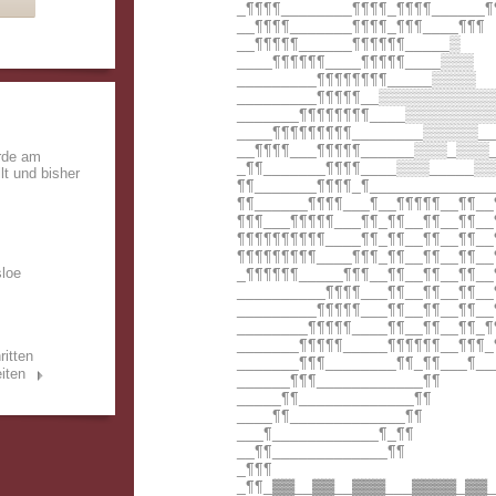
_¶¶¶¶________¶¶¶¶_¶¶¶¶______¶
__¶¶¶¶_______¶¶¶¶_¶¶¶____¶¶¶
__¶¶¶¶¶______¶¶¶¶¶¶_____▒
____¶¶¶¶¶¶____¶¶¶¶¶____▒▒▒
_________¶¶¶¶¶¶¶¶_____▒▒▒▒
_________¶¶¶¶¶__▒▒▒▒▒▒▒▒▒▒
_______¶¶¶¶¶¶¶¶____▒▒▒▒▒▒▒▒
____¶¶¶¶¶¶¶¶¶________▒▒▒▒▒__
__¶¶¶¶___¶¶¶¶¶______▒▒▒_▒▒▒_
rde am
_¶¶_______¶¶¶¶____▒▒▒_____▒▒
lt und bisher
¶¶_______¶¶¶¶_¶______________
¶¶______¶¶¶¶___¶__¶¶¶¶¶__¶¶__
¶¶¶___¶¶¶¶¶___¶¶_¶¶__¶¶__¶¶__
¶¶¶¶¶¶¶¶¶¶____¶¶_¶¶__¶¶__¶¶__
¶¶¶¶¶¶¶¶¶____¶¶¶_¶¶__¶¶__¶¶__
sloe
_¶¶¶¶¶¶_____¶¶¶__¶¶__¶¶__¶¶__
__________¶¶¶¶___¶¶__¶¶__¶¶__
_________¶¶¶¶¶___¶¶__¶¶__¶¶__
________¶¶¶¶¶____¶¶__¶¶__¶¶_¶
_______¶¶¶¶¶_____¶¶¶¶¶¶__¶¶¶_
ritten
_______¶¶¶________¶¶_¶¶___¶__
iten
______¶¶¶____________¶¶
_____¶¶_____________¶¶
____¶¶_____________¶¶
___¶____________¶_¶¶
__¶¶_____________¶¶
_¶¶¶
_¶¶_▓▓__▓▓__▓▓▓___▓▓▓▓_▓▓