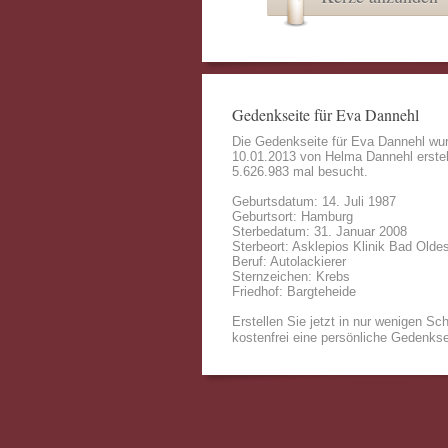
Gedenkseite für Eva Dannehl
Die Gedenkseite für Eva Dannehl wu
10.01.2013 von
Helma Dannehl
erstel
5.626.983 mal besucht.
Geburtsdatum: 14. Juli 1987
Geburtsort: Hamburg
Sterbedatum: 31. Januar 2008
Sterbeort: Asklepios Klinik Bad Olde
Beruf: Autolackierer
Sternzeichen: Krebs
Friedhof: Bargteheide
Erstellen Sie jetzt in nur wenigen Sch
kostenfrei eine persönliche Gedenkse