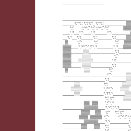
══════════════
____________________________
____________________________
_____*;҉^*;҉^*;҉^*;҉^_*;҉^*;҉^______
___*;҉^___*;҉^*;҉^*;҉^*;҉^*;҉^*;҉^__
___*;҉^__*;҉^___*;҉^_____*;҉^_____
__*;҉^__*;҉^_____*;҉^______*;҉^__
_▓____*;҉^_____*;҉^_______*;҉^_
▓▓▓___*;҉^*;҉^*;҉^*;҉^_______*;҉^
▓▓▓_____▒▒___________*;҉^___
▓▓▓____ ▒▒▒__________*;҉^___
▓▓▓___▒▒▒▒▒________*;҉^_____
▓▓▓____ ▒▒▒_________*;҉^
_▓_______▒▒________*;҉^
___________________*;҉^______▒
__________________*;҉^_______
_____▒▒__________*;҉^______▒
___ ▒▒▒▒_________*;҉^*;҉^___▒▒
_____▒▒__________*;҉^*;҉^_____▒▒
__________________*;҉^*;҉^____▒▒
_________▓▓_▓▓___*;҉^*;҉^_______
_________▓▓▓▓▓___*;҉^*;҉^*;҉^______
________▓▓▓__▓▓__*;҉^__*;҉^*;҉^____
_______▓▓▓_▓▓▓▓_*;҉^____*;҉^*;҉^*;҉^__
_________▓▓▓▓▓___*;҉^________*;҉^*;҉^
________▓▓___▓▓__*;҉^________*;҉
__________________*;҉^________*;҉