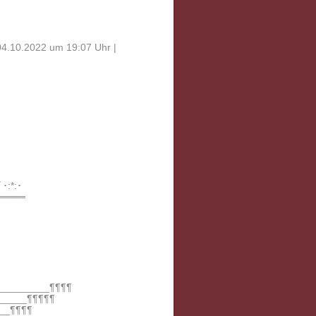
04.10.2022 um 19:07 Uhr |
ﾟ･:*:･
════
_________¶¶¶¶
_____¶¶¶¶¶
__¶¶¶¶