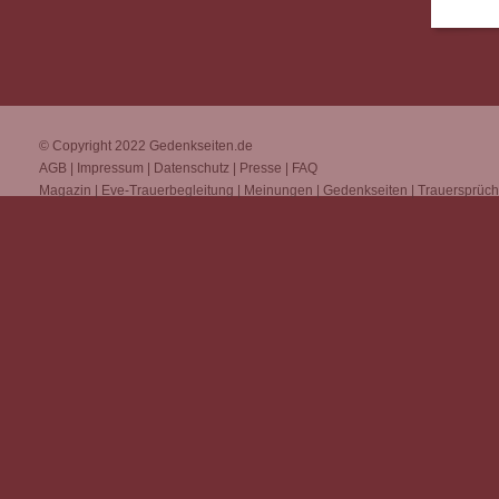
© Copyright 2022
Gedenkseiten.de
AGB
|
Impressum
|
Datenschutz
|
Presse
|
FAQ
Magazin
|
Eve-Trauerbegleitung
|
Meinungen
|
Gedenkseiten
|
Trauersprüc