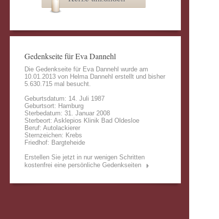
Gedenkseite für Eva Dannehl
Die Gedenkseite für Eva Dannehl wurde am
10.01.2013 von
Helma Dannehl
erstellt und bisher
5.630.715 mal besucht.
Geburtsdatum: 14. Juli 1987
Geburtsort: Hamburg
Sterbedatum: 31. Januar 2008
Sterbeort: Asklepios Klinik Bad Oldesloe
Beruf: Autolackierer
Sternzeichen: Krebs
Friedhof: Bargteheide
Erstellen Sie jetzt in nur wenigen Schritten
kostenfrei eine persönliche Gedenkseiten