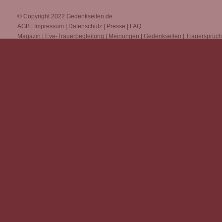
© Copyright 2022
Gedenkseiten.de
AGB
|
Impressum
|
Datenschutz
|
Presse
|
FAQ
Magazin
|
Eve-Trauerbegleitung
|
Meinungen
|
Gedenkseiten
|
Trauersprüc