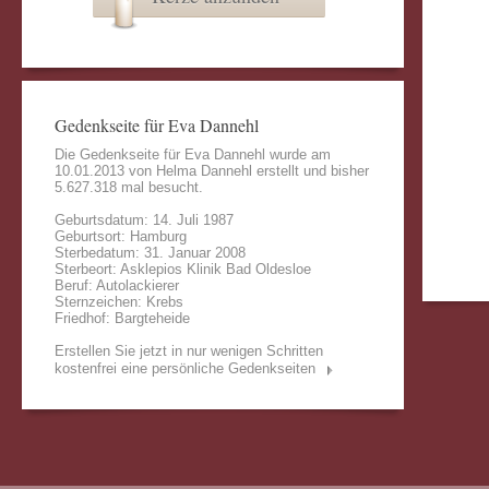
Gedenkseite für Eva Dannehl
Die Gedenkseite für Eva Dannehl wurde am
10.01.2013 von
Helma Dannehl
erstellt und bisher
5.627.318 mal besucht.
Geburtsdatum: 14. Juli 1987
Geburtsort: Hamburg
Sterbedatum: 31. Januar 2008
Sterbeort: Asklepios Klinik Bad Oldesloe
Beruf: Autolackierer
Sternzeichen: Krebs
Friedhof: Bargteheide
Erstellen Sie jetzt in nur wenigen Schritten
kostenfrei eine persönliche Gedenkseiten