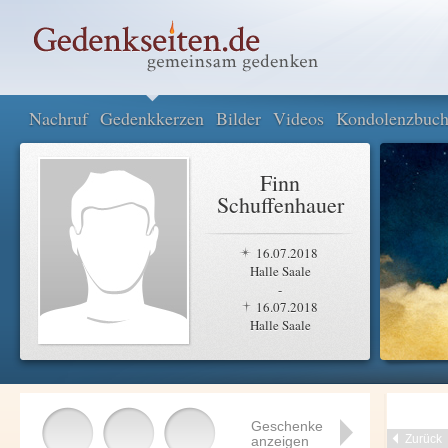
Nachruf
Gedenkkerzen
Bilder
Videos
Kondolenzbuc
Finn
Schuffenhauer
16.07.2018
Halle Saale
-
16.07.2018
Halle Saale
Geschenke
Zurück
anzeigen