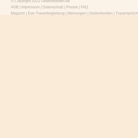
© Copyright 2022
Gedenkseiten.de
AGB
|
Impressum
|
Datenschutz
|
Presse
|
FAQ
Magazin
|
Eve-Trauerbegleitung
|
Meinungen
|
Gedenkseiten
|
Trauersprüc